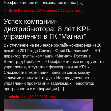
Неэффективное использование фонда […]
От
Егор Колесень
,
10 месяцев
03.10.2025
тому
Успех компании-
дистрибьютора: 8 лет KPI-
управления в ГК “Магнат”
Выступление на вебинаре (онлайн-конференции) 20
декабря 2012 года Спикер: Юрий Павловский — HR-
директор группы компаний «Магнат» Россия, г.
Волгоград Проблемы: • Неэффективные инструменты
управления, отсутствие фокусировки на KPI. •
Сложности в мотивации, неясная связь между
задачами и оплатой труда. • Неопределенность в
управлении проектами и задачами. • Недостаток
прозрачности и информации […]
От
admin
,
1 год
12.02.2025
тому